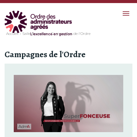
Togg
navig
Accueil
Salle de presse
Campagnes de l'Ordre
Campagnes de l'Ordre