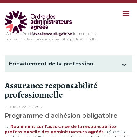
Togg
navig
Accueil
Protection du public
Encadrement de la
profession
Assurance responsabilité professionnelle
Encadrement de la profession
Assurance responsabilité
professionnelle
Publié le : 26 mai 2017
Programme d'adhésion obligatoire
Le
Règlement sur l’assurance de la responsabilité
professionnelle des administrateurs agréés
, a été mis à