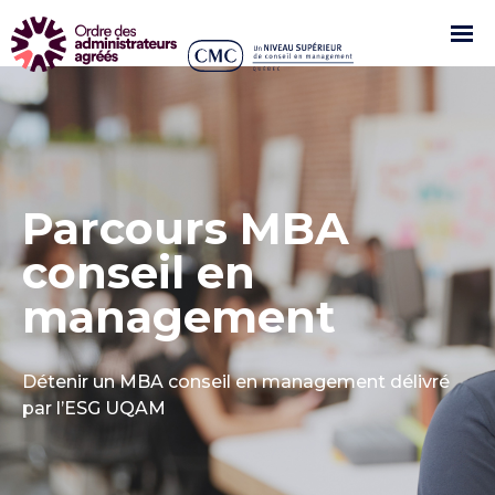
Parcours MBA
conseil en
management
Détenir un MBA conseil en management délivré
par l’ESG UQAM